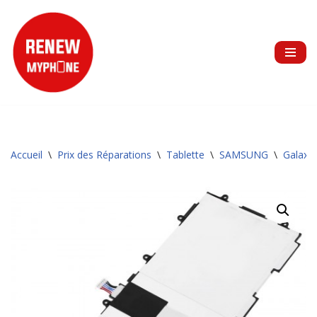
Aller
au
contenu
Accueil
\
Prix des Réparations
\
Tablette
\
SAMSUNG
\
Galaxy 