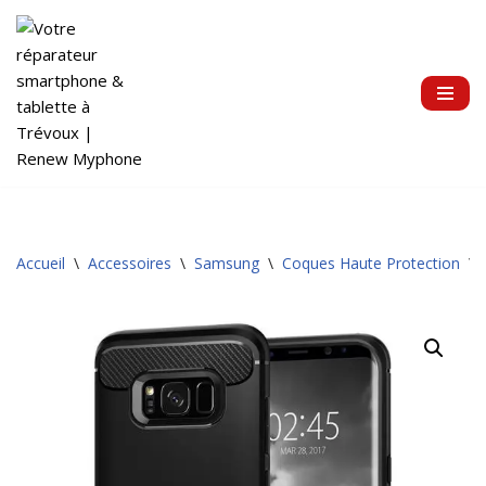
Aller
au
contenu
Accueil
\
Accessoires
\
Samsung
\
Coques Haute Protection
\