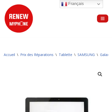
Français
Aller
au
contenu
Accueil
\
Prix des Réparations
\
Tablette
\
SAMSUNG
\
Galaxy