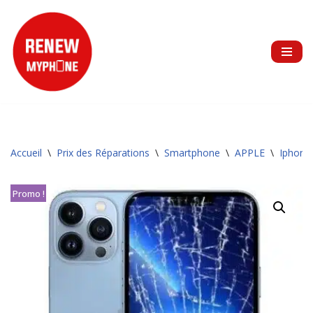
Aller
au
contenu
Accueil
\
Prix des Réparations
\
Smartphone
\
APPLE
\
Iphone
Promo !