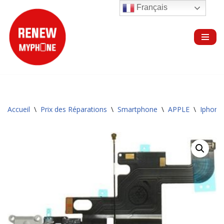
Français
Aller
au
contenu
Accueil
\
Prix des Réparations
\
Smartphone
\
APPLE
\
Iphone 