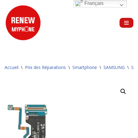
Français
Aller
au
contenu
Accueil
\
Prix des Réparations
\
Smartphone
\
SAMSUNG
\
Sér