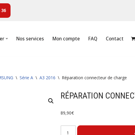
 36
er
Nos services
Mon compte
FAQ
Contact
MSUNG
\
Série A
\
A3 2016
\
Réparation connecteur de charge
RÉPARATION CONNEC
89,90
€