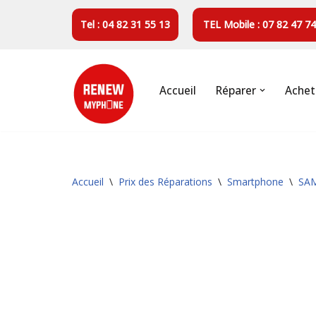
Tel : 04 82 31 55 13
TEL Mobile : 07 82 47 74
Aller
au
contenu
Accueil
Réparer
Achet
Accueil
\
Prix des Réparations
\
Smartphone
\
SA