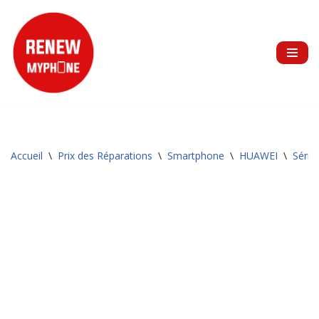
Aller
au
contenu
Accueil
\
Prix des Réparations
\
Smartphone
\
HUAWEI
\
Série