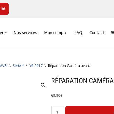
 36
er
Nos services
Mon compte
FAQ
Contact
AWEI
\
Série Y
\
Y6 2017
\
Réparation Caméra avant
RÉPARATION CAMÉRA
69,90
€