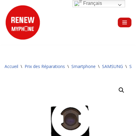
Français
Aller
au
contenu
Accueil
\
Prix des Réparations
\
Smartphone
\
SAMSUNG
\
Sér