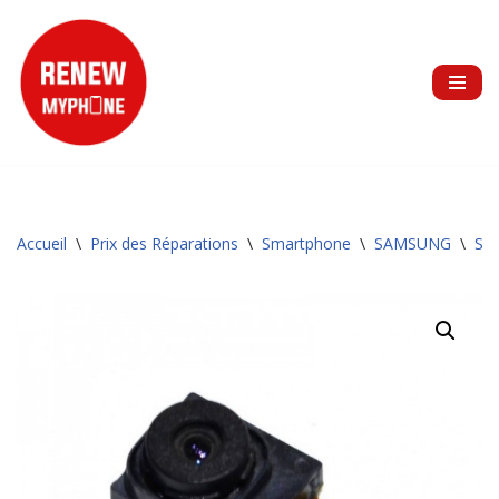
Aller
au
contenu
Accueil
\
Prix des Réparations
\
Smartphone
\
SAMSUNG
\
Sér