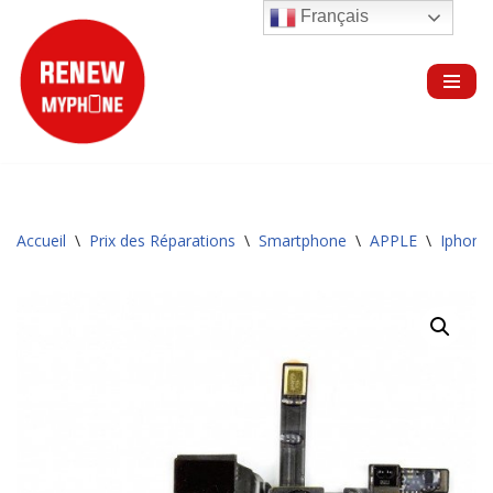
Français
Aller
au
contenu
Accueil
\
Prix des Réparations
\
Smartphone
\
APPLE
\
Iphone