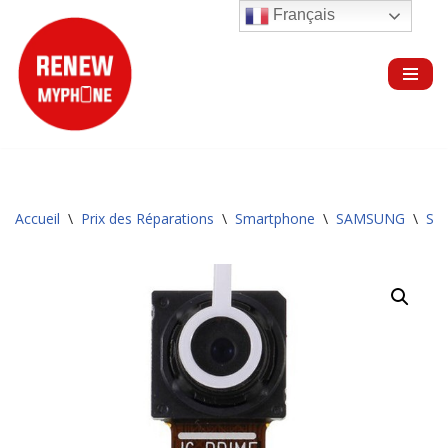
Français
Aller
au
contenu
Accueil
\
Prix des Réparations
\
Smartphone
\
SAMSUNG
\
Sér