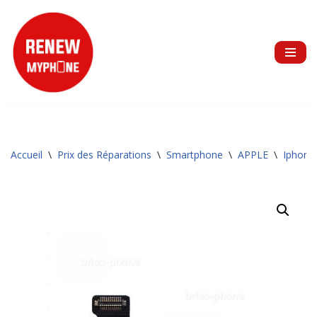
Aller
au
contenu
Accueil
\
Prix des Réparations
\
Smartphone
\
APPLE
\
Iphone