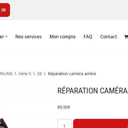
 36
er
Nos services
Mon compte
FAQ
Contact
MSUNG
\
Série S
\
S8
\
Réparation caméra arrière
RÉPARATION CAMÉRA
89,90
€