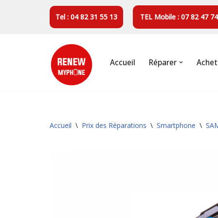
Tel : 04 82 31 55 13
TEL Mobile : 07 82 47 74
Aller
au
contenu
Accueil
Réparer
Achet
Accueil
\
Prix des Réparations
\
Smartphone
\
SA