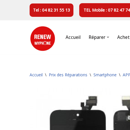
Tel : 04 82 31 55 13
TEL Mobile : 07 82 47 74
Aller
au
contenu
Accueil
Réparer
Achet
Accueil
\
Prix des Réparations
\
Smartphone
\
AP