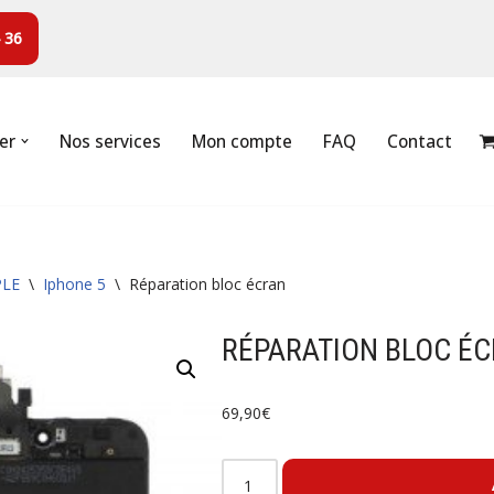
 36
er
Nos services
Mon compte
FAQ
Contact
PLE
\
Iphone 5
\
Réparation bloc écran
RÉPARATION BLOC É
69,90
€