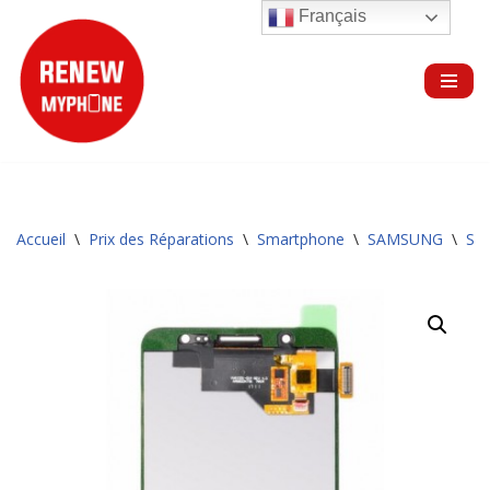
Français
Aller
au
contenu
Accueil
\
Prix des Réparations
\
Smartphone
\
SAMSUNG
\
Sér