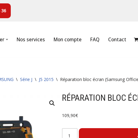
 36
er
Nos services
Mon compte
FAQ
Contact
MSUNG
\
Série J
\
J5 2015
\
Réparation bloc écran (Samsung Officie
RÉPARATION BLOC ÉC
109,90
€