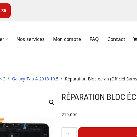
 36
er
Nos services
Mon compte
FAQ
Contact
NG
\
Galaxy Tab A 2018 10.5
\
Réparation Bloc écran (Officiel Sam
RÉPARATION BLOC ÉC
219,00
€