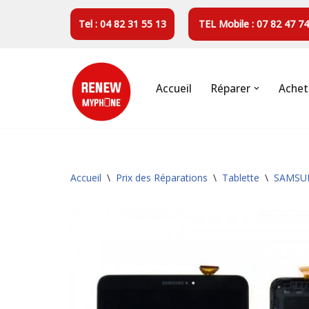
Tel : 04 82 31 55 13
TEL Mobile : 07 82 47 74
Aller
au
contenu
Accueil
Réparer
Achet
Accueil
\
Prix des Réparations
\
Tablette
\
SAMSU