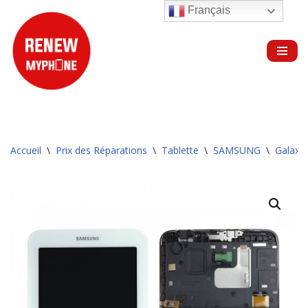
Français
Aller
au
contenu
Accueil
\
Prix des Réparations
\
Tablette
\
SAMSUNG
\
Galaxy 