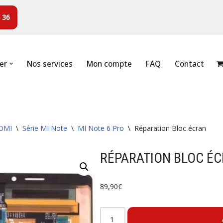
 36
er
Nos services
Mon compte
FAQ
Contact
OMI
\
Série MI Note
\
MI Note 6 Pro
\
Réparation Bloc écran
RÉPARATION BLOC É
89,90
€