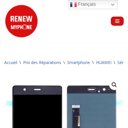
Français
Aller
au
contenu
Accueil
\
Prix des Réparations
\
Smartphone
\
HUAWEI
\
Série