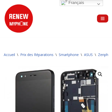
Français
Aller
au
contenu
Accueil
\
Prix des Réparations
\
Smartphone
\
ASUS
\
Zenphon