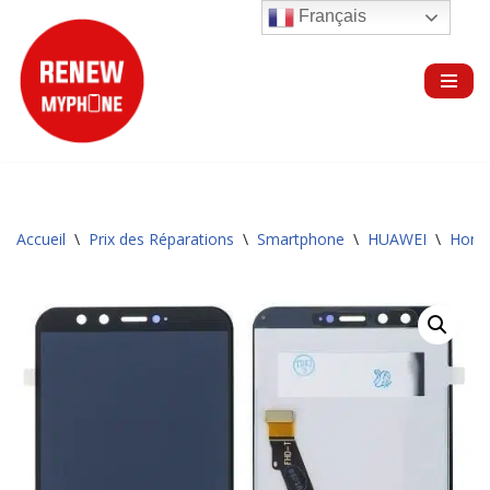
Français
Aller
au
contenu
Accueil
\
Prix des Réparations
\
Smartphone
\
HUAWEI
\
Hono