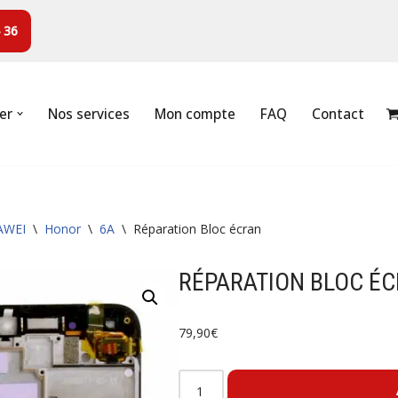
 36
er
Nos services
Mon compte
FAQ
Contact
AWEI
\
Honor
\
6A
\
Réparation Bloc écran
RÉPARATION BLOC É
79,90
€