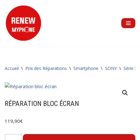
Aller
au
contenu
Accueil
\
Prix des Réparations
\
Smartphone
\
SONY
\
Série X
RÉPARATION BLOC ÉCRAN
119,90
€