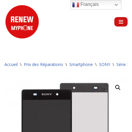
Français
Aller
au
contenu
Accueil
\
Prix des Réparations
\
Smartphone
\
SONY
\
Série Z