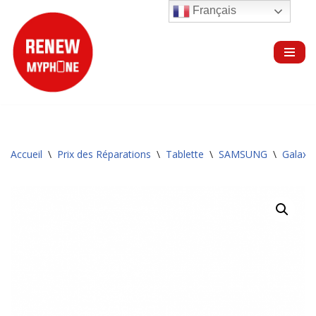
Français
Aller
au
contenu
Accueil
\
Prix des Réparations
\
Tablette
\
SAMSUNG
\
Galaxy 