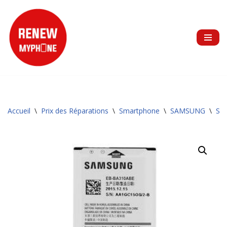
Aller
au
contenu
Accueil
\
Prix des Réparations
\
Smartphone
\
SAMSUNG
\
Sér