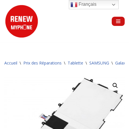
Français
Aller
au
contenu
Accueil
\
Prix des Réparations
\
Tablette
\
SAMSUNG
\
Galaxy