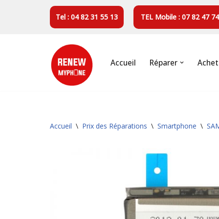
Tel : 04 82 31 55 13
TEL Mobile : 07 82 47 74
Aller
au
contenu
Accueil
Réparer
Achet
Accueil
\
Prix des Réparations
\
Smartphone
\
SA