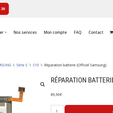
 36
er
Nos services
Mon compte
FAQ
Contact
MSUNG
\
Série S
\
S10
\
Réparation batterie (Officiel Samsung)
RÉPARATION BATTERI
89,90
€