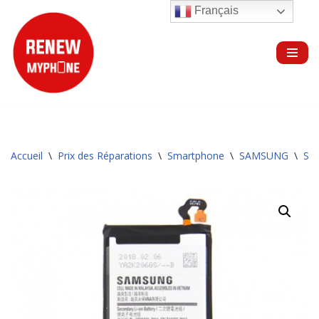
Français
Aller
au
contenu
Accueil
\
Prix des Réparations
\
Smartphone
\
SAMSUNG
\
Sér