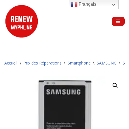
Français
Aller
au
contenu
Accueil
\
Prix des Réparations
\
Smartphone
\
SAMSUNG
\
Sér