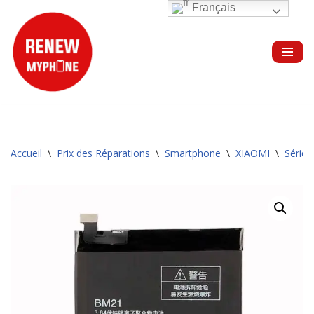
Français
Aller
au
contenu
Accueil
\
Prix des Réparations
\
Smartphone
\
XIAOMI
\
Série 