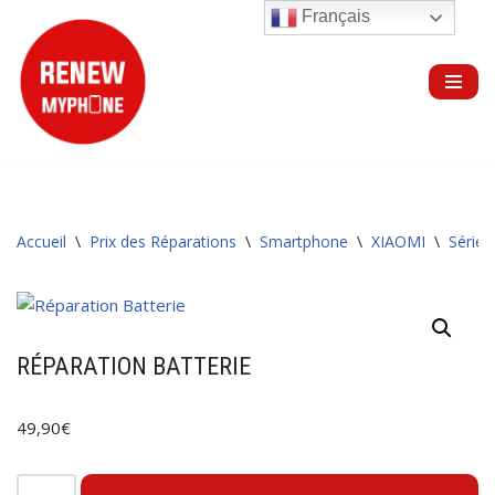
Français
Aller
au
contenu
Accueil
\
Prix des Réparations
\
Smartphone
\
XIAOMI
\
Série 
RÉPARATION BATTERIE
49,90
€