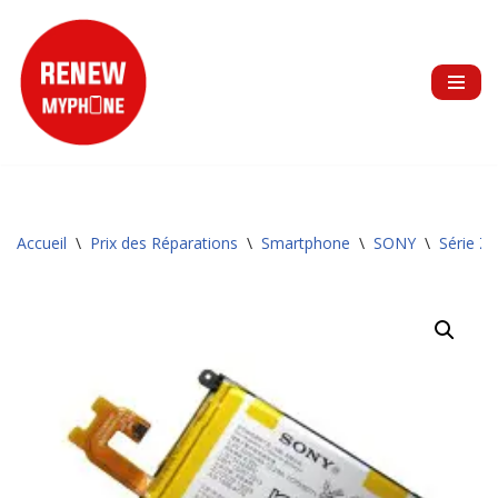
Aller
au
contenu
Accueil
\
Prix des Réparations
\
Smartphone
\
SONY
\
Série Z