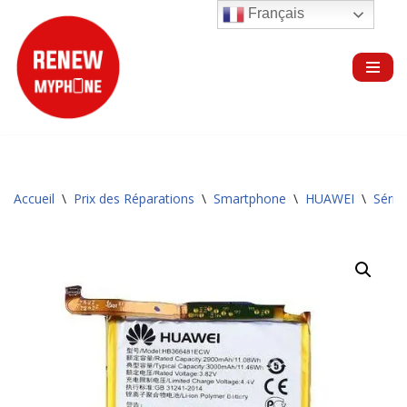
Français
Aller
au
contenu
Accueil
\
Prix des Réparations
\
Smartphone
\
HUAWEI
\
Série