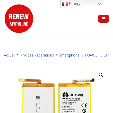
Français
Aller
au
contenu
Accueil
\
Prix des Réparations
\
Smartphone
\
HUAWEI
\
Série