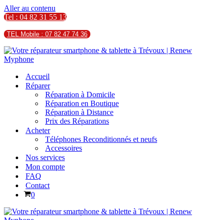
Aller au contenu
Tel : 04 82 31 55 13
TEL Mobile : 07 82 47 74 36
Accueil
Réparer
Réparation à Domicile
Réparation en Boutique
Réparation à Distance
Prix des Réparations
Acheter
Téléphones Reconditionnés et neufs
Accessoires
Nos services
Mon compte
FAQ
Contact
Panier
0