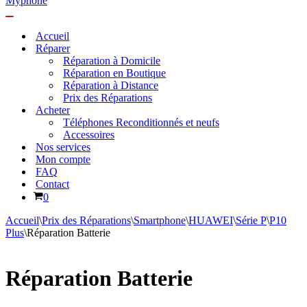
Menu
de
Accueil
navigation
Réparer
Réparation à Domicile
Réparation en Boutique
Réparation à Distance
Prix des Réparations
Acheter
Téléphones Reconditionnés et neufs
Accessoires
Nos services
Mon compte
FAQ
Contact
Panier
0
Accueil
\
Prix des Réparations
\
Smartphone
\
HUAWEI
\
Série P
\
P10
Plus
\
Réparation Batterie
Réparation Batterie