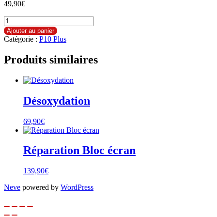
49,90
€
quantité
de
Ajouter au panier
Réparation
Catégorie :
P10 Plus
Batterie
Produits similaires
Désoxydation
69,90
€
Réparation Bloc écran
139,90
€
Neve
powered by
WordPress