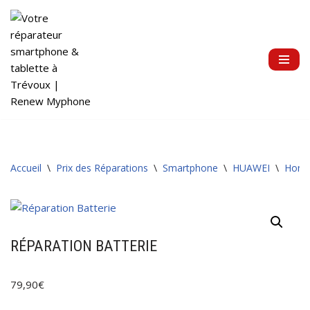
Aller
au
contenu
Accueil
\
Prix des Réparations
\
Smartphone
\
HUAWEI
\
Hono
RÉPARATION BATTERIE
79,90
€