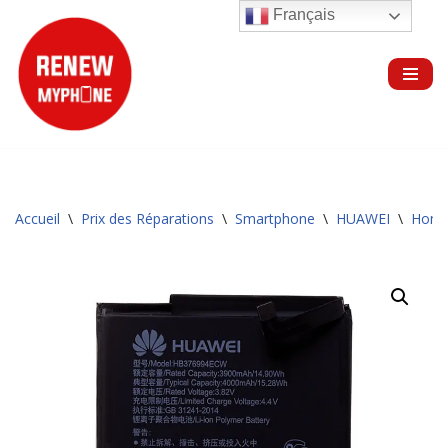
Français
Aller
au
contenu
Accueil
\
Prix des Réparations
\
Smartphone
\
HUAWEI
\
Hono