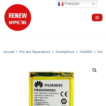
Français
Aller
au
contenu
Accueil
\
Prix des Réparations
\
Smartphone
\
HUAWEI
\
Hono