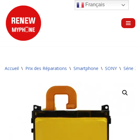
Français
Aller
au
contenu
Accueil
\
Prix des Réparations
\
Smartphone
\
SONY
\
Série Z