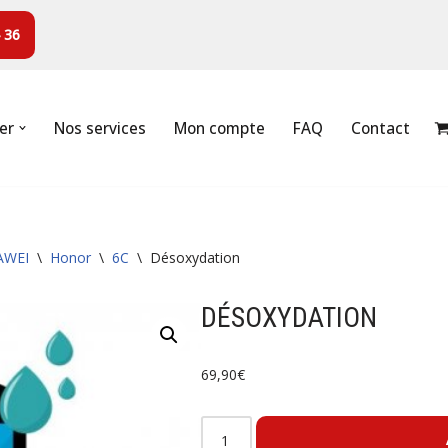
 36
er
Nos services
Mon compte
FAQ
Contact
AWEI
\
Honor
\
6C
\
Désoxydation
DÉSOXYDATION
69,90
€