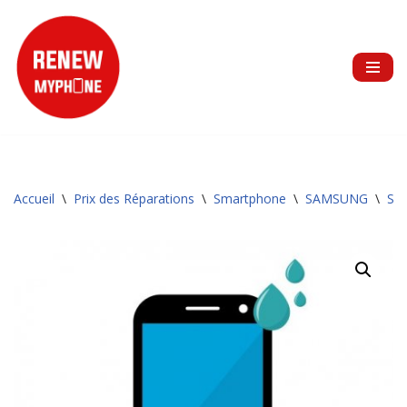
Aller
au
contenu
Accueil
\
Prix des Réparations
\
Smartphone
\
SAMSUNG
\
Sér