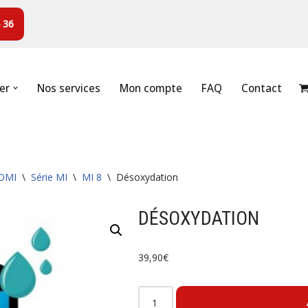
 36
er
Nos services
Mon compte
FAQ
Contact
OMI
\
Série MI
\
MI 8
\
Désoxydation
DÉSOXYDATION
39,90
€