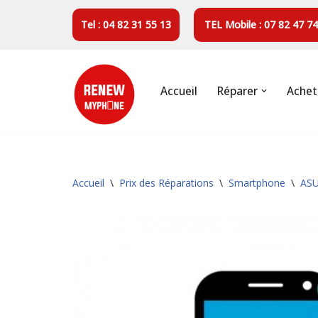
Tel : 04 82 31 55 13
TEL Mobile : 07 82 47 74
Aller
au
contenu
Accueil
Réparer
Achet
Accueil
\
Prix des Réparations
\
Smartphone
\
AS