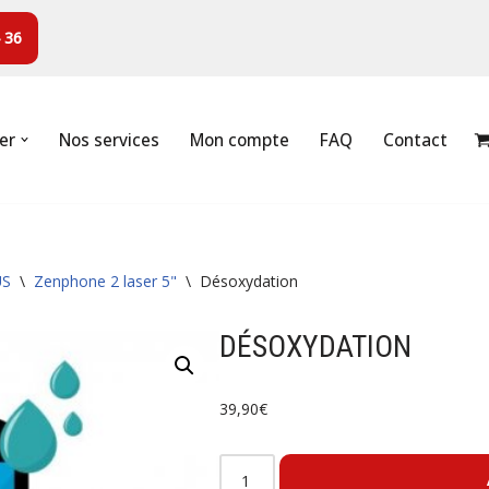
 36
er
Nos services
Mon compte
FAQ
Contact
US
\
Zenphone 2 laser 5"
\
Désoxydation
DÉSOXYDATION
39,90
€