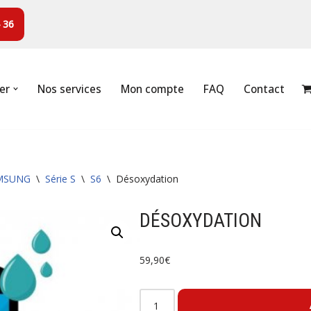
 36
er
Nos services
Mon compte
FAQ
Contact
MSUNG
\
Série S
\
S6
\
Désoxydation
DÉSOXYDATION
59,90
€