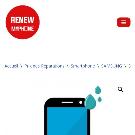
Aller
au
contenu
Accueil
\
Prix des Réparations
\
Smartphone
\
SAMSUNG
\
Sér