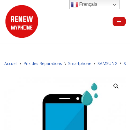
Français
Aller
au
contenu
Accueil
\
Prix des Réparations
\
Smartphone
\
SAMSUNG
\
Sér